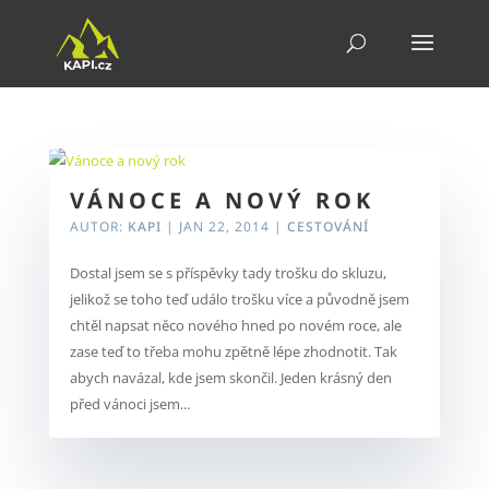
VÁNOCE A NOVÝ ROK
AUTOR:
KAPI
|
JAN 22, 2014
|
CESTOVÁNÍ
Dostal jsem se s příspěvky tady trošku do skluzu,
jelikož se toho teď událo trošku více a původně jsem
chtěl napsat něco nového hned po novém roce, ale
zase teď to třeba mohu zpětně lépe zhodnotit. Tak
abych navázal, kde jsem skončil. Jeden krásný den
před vánoci jsem...