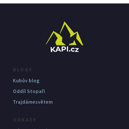
BLOGY
Kubův blog
Oddíl Stopaři
Trajdámesvětem
ODKAZY