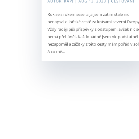
AUTOR:
KAPI
|
AUG 13, 2023
|
CESTOVÁNÍ
Rok se s rokem sešel a já jsem zatím stále nic
nenapsal o loňské cestě za krásami severní Evrop
Vždy raději píši příspěvky s odstupem, avšak nic s
nemá přehánět. Každopádně jsem nic podstatné
nezapoměl a zážitky z této cesty mám pořád v so
A co mě...