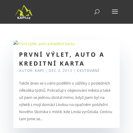
PRVNÍ VÝLET, AUTO A
KREDITNÍ KARTA
AUTOR:
KAPI
|
DEC 3, 2013
|
CESTOVÁNÍ
Takže dnes se s vámi podělím o zážitky z posledních
několika týdnů. Pokračuji v objevování města a také
už jsem se jednou dostal mimo, když jsem byl na
výletě s mojí domácí Lindou na opačném pobřežní
Nového Skotska v místě, kde Linda vyrůstala. Cestou
tam jsme se...