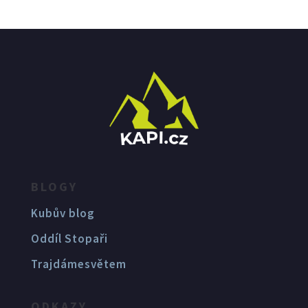
BLOGY
Kubův blog
Oddíl Stopaři
Trajdámesvětem
ODKAZY