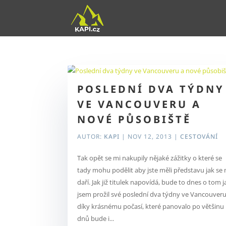
POSLEDNÍ DVA TÝDNY
VE VANCOUVERU A
NOVÉ PŮSOBIŠTĚ
AUTOR:
KAPI
|
NOV 12, 2013
|
CESTOVÁNÍ
Tak opět se mi nakupily nějaké zážitky o které se
tady mohu podělit aby jste měli představu jak se 
daří. Jak již titulek napovídá, bude to dnes o tom j
jsem prožil své poslední dva týdny ve Vancouveru
díky krásnému počasí, které panovalo po většinu
dnů bude i...