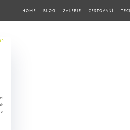
HOME
BLOG
GALERIE
CESTOVÁNÍ
TEC
mi
ak
 a