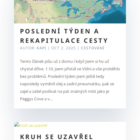
POSLEDNÍ TÝDEN A
REKAPITULACE CESTY
AUTOR:
KAPI
|
OCT 2, 2025
|
CESTOVÁNÍ
Tento článek píšu už z domu i když jsem si ho už
chystal dříve. 1.10. jsem přistál ve Vídni a vše proběhlo
bez problémů. Poslední týden jsem ještě tedy
naposledy vyměnil olej a zadní pneumatiku, pak se
zajel a zašel podívat na pár známých míst jako je
Peggys Cove a v...
KRUH SE UZAVŘEL