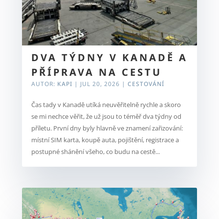
DVA TÝDNY V KANADĚ A
PŘÍPRAVA NA CESTU
AUTOR:
KAPI
|
JUL 20, 2026
|
CESTOVÁNÍ
Čas tady v Kanadě utíká neuvěřitelně rychle a skoro
se mi nechce věřit, že už jsou to téměř dva týdny od
příletu. První dny byly hlavně ve znamení zařizování:
místní SIM karta, koupě auta, pojištění, registrace a
postupné shánění všeho, co budu na cestě...