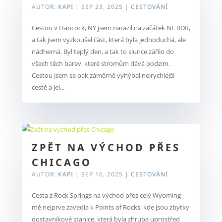
AUTOR:
KAPI
|
SEP 23, 2025
|
CESTOVÁNÍ
Cestou v Hancock, NY jsem narazil na začátek NE BDR,
a tak jsem vyzkoušel část, která byla jednoduchá, ale
nádherná. Byl teplý den, a tak to slunce zářilo do
všech těch barev, které stromům dává podzim.
Cestou jsem se pak záměrně vyhýbal nejrychlejší
cestě a jel...
ZPĚT NA VÝCHOD PŘES
CHICAGO
AUTOR:
KAPI
|
SEP 16, 2025
|
CESTOVÁNÍ
Cesta z Rock Springs na východ přes celý Wyoming
mě nejprve zavedla k Points of Rocks, kde jsou zbytky
dostavníkové stanice, která byla zhruba uprostřed