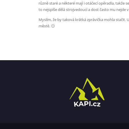
různě staré a některé mají i otáčecí opěradla, takže se
to nejspíše dělá strojvedoucí a dost často mu nejde
Myslím, že by taková krátká zprávička mohla stačit. 
městě. 🙂