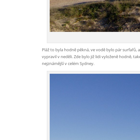
Pláž to byla hodně pěkná, ve vodě bylo pár surfařů, 
vypravil v neděli. Zde bylo již lidi vyloženě hodně, t
nejznámější v celém Sydney.