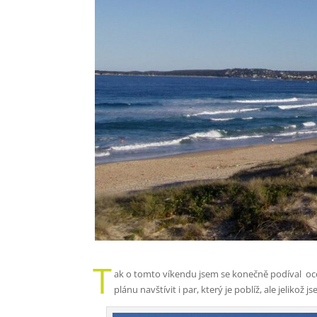
T
ak o tomto víkendu jsem se konečně podíval oce
plánu navštívit i par, který je poblíž, ale jelikož