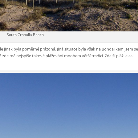
South Cronulla Beach
ale jinak byla poměrné prázdná. Jiná situace byla však na Bondai kam jsem s
aké zde má nejspíše takové plážování mnohem větší tradici. Zdejší pláž je asi