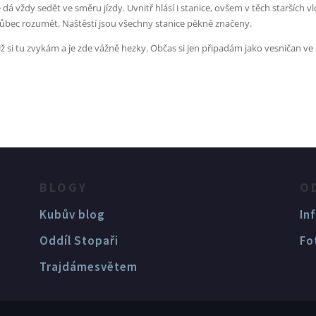
 dá vždy sedět ve směru jízdy. Uvnitř hlásí i stanice, ovšem v těch starších vl
 vůbec rozumět. Naštěstí jsou všechny stanice pěkně značeny.
Už si tu zvykám a je zde vážně hezky. Občas si jen připadám jako vesničan ve
BLOGY
O
Kubův blog
In
Oddíl Stopaři
Fo
Trajdámesvětem