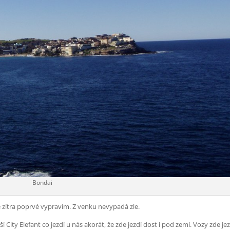
Bondai
se zítra poprvé vypravím. Z venku nevypadá zle.
lší City Elefant co jezdí u nás akorát, že zde jezdí dost i pod zemí. Vozy zde je