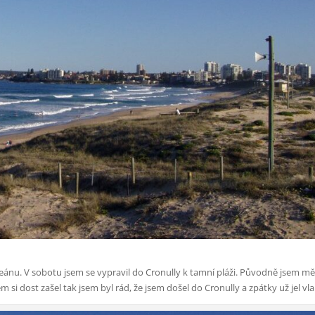
ánu. V sobotu jsem se vypravil do Cronully k tamní pláži. Původně jsem mě
 jsem si dost zašel tak jsem byl rád, že jsem došel do Cronully a zpátky už jel v