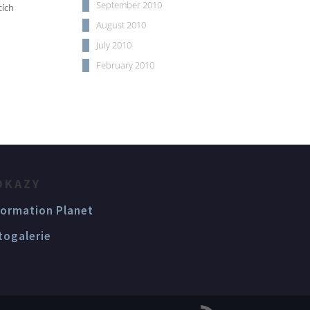
September 2010
cích
August 2010
July 2010
February 2010
DKAZY
formation Planet
togalerie