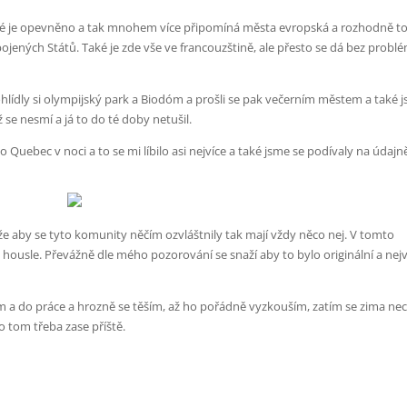
eré je opevněno a tak mnohem více připomíná města evropská a rozhodně to
jených Států. Také je zde vše ve francouzštině, ale přesto se dá bez probl
hlídly si olympijský park a Biodóm a prošli se pak večerním městem a také 
se nesmí a já to do té doby netušil.
 Quebec v noci a to se mi líbilo asi nejvíce a také jsme se podívaly na údajn
 že aby se tyto komunity něčím ozvláštnily tak mají vždy něco nej. V tomto
housle. Převážně dle mého pozorování se snaží aby to bylo originální a nejv
lem a do práce a hrozně se těším, až ho pořádně vyzkouším, zatím se zima ne
o tom třeba zase příště.