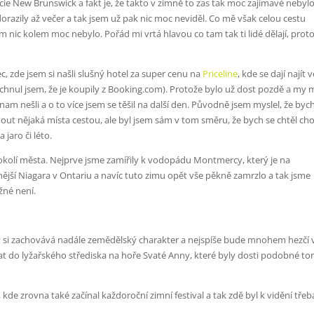
cie New Brunswick a fakt je, že takto v zimně to zas tak moc zajímavé nebylo
 dorazily až večer a tak jsem už pak nic moc neviděl. Co mě však celou cestu
m nic kolem moc nebylo. Pořád mi vrtá hlavou co tam tak ti lidé dělají, prot
 zde jsem si našli slušný hotel za super cenu na
Priceline
, kde se dají najít 
chnul jsem, že je koupily z Booking.com). Protože bylo už dost pozdě a my m
nam nešli a o to více jsem se těšil na další den. Původně jsem myslel, že by
ut nějaká místa cestou, ale byl jsem sám v tom směru, že bych se chtěl chod
jaro či léto.
 okolí města. Nejprve jsme zamířily k vodopádu Montmercy, který je na
avnější Niagara v Ontariu a navíc tuto zimu opět vše pěkně zamrzlo a tak jsme
žné není.
erý si zachovává nadále zemědělský charakter a nejspíše bude mnohem hezčí 
vat do lyžařského střediska na hoře Svaté Anny, které byly dosti podobné t
de zrovna také začínal každoroční zimní festival a tak zdě byl k vidění třeb