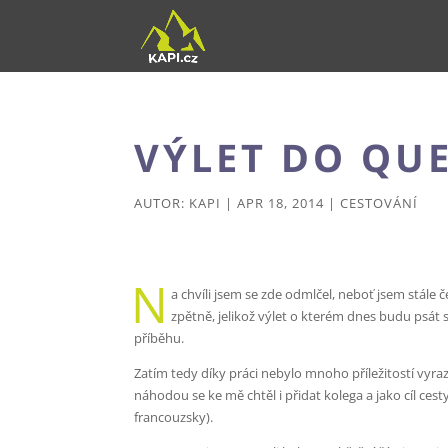
VÝLET DO QU
AUTOR:
KAPI
|
APR 18, 2014
|
CESTOVÁNÍ
N
a chvíli jsem se zde odmlčel, neboť jsem stále 
zpětně, jelikož výlet o kterém dnes budu psát 
příběhu.
Zatím tedy díky práci nebylo mnoho příležitostí vyra
náhodou se ke mě chtěl i přidat kolega a jako cíl cest
francouzsky).