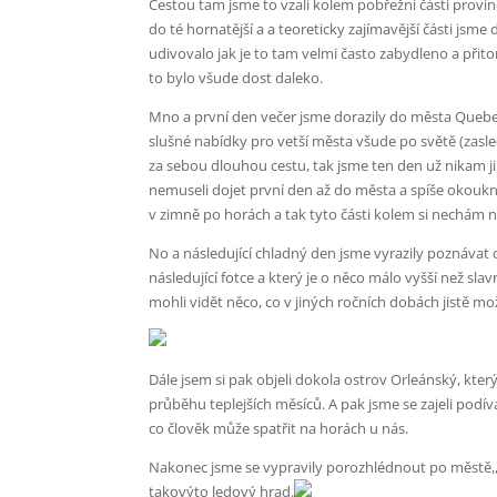
Cestou tam jsme to vzali kolem pobřežní části provin
do té hornatější a a teoreticky zajímavější části jsme
udivovalo jak je to tam velmi často zabydleno a přito
to bylo všude dost daleko.
Mno a první den večer jsme dorazily do města Quebec,
slušné nabídky pro vetší města všude po světě (zasle
za sebou dlouhou cestu, tak jsme ten den už nikam ji
nemuseli dojet první den až do města a spíše okoukno
v zimně po horách a tak tyto části kolem si nechám na 
No a následující chladný den jsme vyrazily poznávat
následující fotce a který je o něco málo vyšší než sl
mohli vidět něco, co v jiných ročních dobách jistě mo
Dále jsem si pak objeli dokola ostrov Orleánský, kt
průběhu teplejších měsíců. A pak jsme se zajeli podí
co člověk může spatřit na horách u nás.
Nakonec jsme se vypravily porozhlédnout po městě,, k
takovýto ledový hrad.