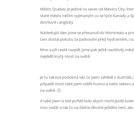
Město Quebec je jediné na sever od Mexico City, kt
staré město něčím vyjímaným co se týče Kanady a Spo
domluvit i anglicky.
Následující den jsme se přesunuli do Montrealu a pro
tam dostal pokutu za parkování před hydrantem, což 
Mno a při cestě nazpět jsme pak ještě navštívily město
nejdelší krytý most na světě.
Je tu taková podobná věc co jsem zahlédl v Austrálii,
případě most také jsem viděli humra a nebo sekeru a 
na světě. 🙂
A také jsem si teď pořídil kolo abych mohl jezdit ko
moc vzdát a tak to na žádné dlouhé ježdění není, ale 