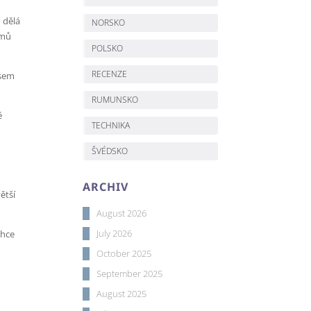
 dělá
NORSKO
émů
POLSKO
RECENZE
jsem
RUMUNSKO
ě
TECHNIKA
ŠVÉDSKO
ARCHIV
ětší
August 2026
July 2026
chce
October 2025
September 2025
August 2025