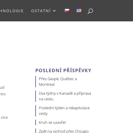
HNOLOGIE
OSTATNÍ
POSLEDNÍ PŘÍSPĚVKY
Přes Gaspé, Québec a
Montreal
kud
Dva týdny v Kanadě a příprava
omto
na cestu
Poslední týden a rekapitulace
cesty
 více
Kruh se uzavřel
Zpět na východ přes Chicago