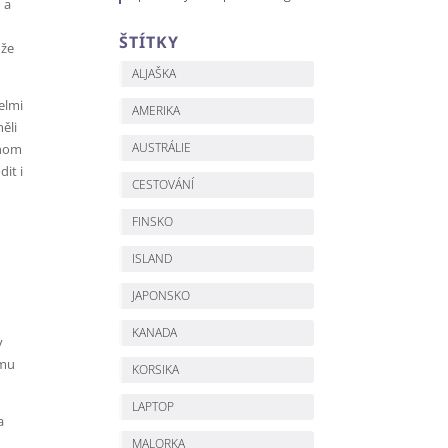
 a
ŠTÍTKY
ože
ALJAŠKA
velmi
AMERIKA
ěli
AUSTRÁLIE
chom
it i
CESTOVÁNÍ
FINSKO
ISLAND
JAPONSKO
KANADA
v
omu
KORSIKA
LAPTOP
a
MALORKA