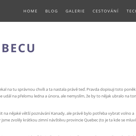
HOME
BLOG
GALERIE
CESTOVÁNÍ
TEC
EBECU
čekal na tu správnou chvíli a ta nastala právě teď. Pravda dopisuji toto poně
se udál na přelomu ledna a února, ale nemyslím, že by to nějak ubralo na t
zit na nějaké větší poznávání Kanady, ale právě bylo potřeba vybrat volno a
y jsme zvolily krátkou zimní návštěvu provincie Quebec (to je ta kde se mluví