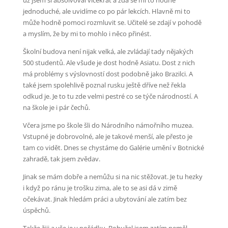
už jsem si absolvoval vícekrát a zdá se mi to hodně
jednoduché, ale uvidíme co po pár lekcích. Hlavně mi to
může hodně pomoci rozmluvit se. Učitelé se zdají v pohodě
a myslím, že by mi to mohlo i něco přinést.
Školní budova není nijak velká, ale zvládají tady nějakých
500 studentů. Ale všude je dost hodně Asiatu. Dost z nich
má problémy s výslovností dost podobně jako Brazilci. A
také jsem spolehlivě poznal rusku ještě dříve než řekla
odkud je. Je to tu zde velmi pestré co se týče národností. A
na škole je i pár čechů.
Včera jsme po škole šli do Národního námořního muzea.
Vstupné je dobrovolné, ale je takové menší, ale přesto je
tam co vidět. Dnes se chystáme do Galérie umění v Botnické
zahradě, tak jsem zvědav.
Jinak se mám dobře a nemůžu si na nic stěžovat. Je tu hezky
i když po ránu je trošku zima, ale to se asi dá v zimě
očekávat. Jinak hledám práci a ubytování ale zatím bez
úspěchů.