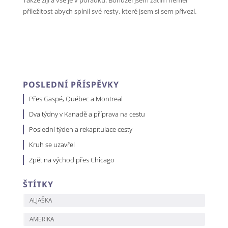
Takže žiji a vše je v pořádku. Bohužel jsem zatím neměl
příležitost abych splnil své resty, které jsem si sem přivezl.
POSLEDNÍ PŘÍSPĚVKY
Přes Gaspé, Québec a Montreal
Dva týdny v Kanadě a příprava na cestu
Poslední týden a rekapitulace cesty
Kruh se uzavřel
Zpět na východ přes Chicago
ŠTÍTKY
ALJAŠKA
AMERIKA