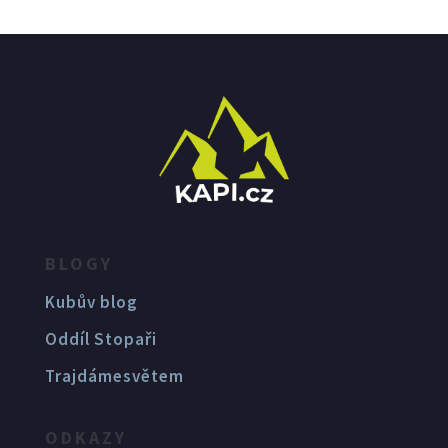
BLOGY
Kubův blog
Oddíl Stopaři
Trajdámesvětem
ODKAZY