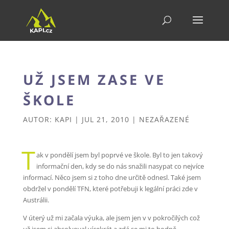
UŽ JSEM ZASE VE
ŠKOLE
AUTOR:
KAPI
|
JUL 21, 2010
|
NEZAŘAZENÉ
T
ak v pondělí jsem byl poprvé ve škole. Byl to jen takový
informační den, kdy se do nás snažili nasypat co nejvíce
informací. Něco jsem si z toho dne určitě odnesl. Také jsem
obdržel v pondělí TFN, které potřebuji k legální práci zde v
Austrálii.
V úterý už mi začala výuka, ale jsem jen v v pokročilých což