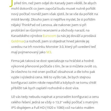
před tím, než jsem odjel do Kanady jsem věděl, že abych
mohl dokončit co jsem započal budu muset nutně pořídit
nový počítač rovněž jsem však zjistil, že se vše da pořídit na
místě levněji. Dlouho jsem si nejdříve myslel, že si pořídím
nějaký ThinkPad od Lenova, ale nakonec jsem si při
probírání se různými recenzemi a obchody narazil, na
Kanadského výrobce
Eurocom
(u nás jej dováží a prodává
Goldmax
) a rozhodl, jsem si objednat hned jakmile jej
uvedou na trh novinku Monster 3.0, který při uvedení teď
mají pojmenovaný jako
M3
.
Firma jak taková se dost specializuje na hráčské a hodně
výkonné přenosné počítače s tím, že se si můžete zvolit co,
že všechno to mé onen počítač obsahovat a dle toho pak
vyjde i výsledná cena. Mě to vyšlo tak, že bych stejnou
konfiguraci zatím nikde nepořídil a kdybych se tomu chtěl
přiblížit tak bych zaplatil rozhodně o dost více.
Už vás tedy nebudu napínat a prozradím konfiguraci a cenu
celého řešení. Jedná se vždy o 13,3″ velký počítač s matným
IPS displejem a Full HD (1920 x 1080) což na takto malém