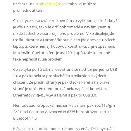
nacházejí na
stránkách výrobce
tak si jej můžete
prohlédnout tam.
Co se týče zpracování zde nemám co vytknout, jelikož i když
je vše z plastu, tak vše drží pohromadě a nevšiml jsem si
nikde žádného vrzání, či jiného problému. Víko displeje jde
trošku zkroutit a i promáčknout, ale to jde dnes asi u všech
laptopu, které nemají kovovou konstrukci, či jiné zpevnění.
Maximální úhel otevření je asi 120 stupňů, ale to pro mě
také nepředstavuje problém.
Co se týká portů tak na levé straně se nachází jen jedno USB
2.0 a pak konektor pro sluchátka a mikrofon a výdech
chlazení. Ze přední strany je pak čtečka karet a na pravé
straně je umístěn otvor pro zámek, napájecí konektor,
Ethernetový RJ-45, VGA a HDMI a pak tři USB 3.0.
Není zdě žádná optická mechanika a mám pak 802,11a/g/n
2×2 Intel Centrino Advanced N 6235 bezdrátovou kartu s
Bluetooth 4.0
.
Klávesnice na tomto modelu je podsvícená a řekl, bych, že i