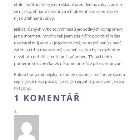
stolní počítač, který jsem skládal před dvěma roky a přitom
se nijak přehnaně nezahřívá a hluk ventilátoru není také
nijak přehnaně rušivý.
Jelikož různých výkonových testů jednotlivých komponent
je na Internetu mnoho tak jsem zde ničím podobným čas
neztrácel můj verdikt je jednoduchý, za stejné peníze není
zatím na trhu rovnocenný soupeř a zatím bych rozhodne
neváhal a pořídil si tento počítač znovu. Třeba i tento
poměrně stručný článek někomu pomůže při rozhodování.
Pokud budu mít nějaký rozumný důvod je možné, že časem
sepíši ještě něco později, přeci jen jej zatím používám jen asi
tři týdny.
1 KOMENTÁŘ