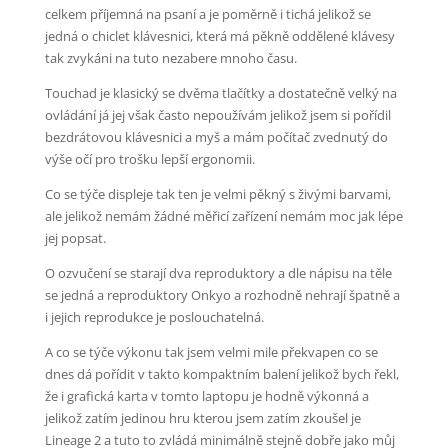
celkem příjemná na psaní a je poměrně i tichá jelikož se
jedná o chiclet klávesnici, která má pěkně oddělené klávesy
tak zvykáni na tuto nezabere mnoho času.
Touchad je klasický se dvěma tlačítky a dostatečně velký na
ovládání já jej však často nepoužívám jelikož jsem si pořídil
bezdrátovou klávesnici a myš a mám počítač zvednutý do
výše očí pro trošku lepší ergonomii.
Co se týče displeje tak ten je velmi pěkný s živými barvami,
ale jelikož nemám žádné měřicí zařízení nemám moc jak lépe
jej popsat.
O ozvučení se starají dva reproduktory a dle nápisu na těle
se jedná a reproduktory Onkyo a rozhodně nehrají špatně a
i jejich reprodukce je poslouchatelná.
A co se týče výkonu tak jsem velmi mile překvapen co se
dnes dá pořídit v takto kompaktním balení jelikož bych řekl,
že i grafická karta v tomto laptopu je hodně výkonná a
jelikož zatím jedinou hru kterou jsem zatím zkoušel je
Lineage 2 a tuto to zvládá minimálně stejně dobře jako můj