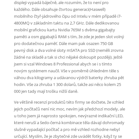
displeji vypadá báječně, ale rozumím, že to není pro
každého. Dále obsahuje čtvrtou generaci(Haswell)
mobilního čtyř-jádrového čipu od Intelu v mém případě i7-
4800MQ v základním taktu na 2,7 GHz. Dále dedikovanou
mobilní grafickou kartu Nvidia 765M s dvěma gigabajty
paměti a osm gigabajtů RAM s tím, že zde je jeden slot volný
pro dodatečnou paměť. Dále mam pak osazen 750 GB
pevný disk a dva volné sloty mSATA pro SSD (neměli zrovna
žádné na skladě a tak si chci nějaké dokoupit později). Ještě
jsem si vzal Windows 8 Professional abych se i s tímto
novým systémem naučil. Vše v poměrně úhledném těle s
váhou dva kilogramy a udávanou výdrží baterky zhruba pět
hodin. Vše za zhruba 1 300 dolarů, takže asi něco kolem 25
000 jen tady mají trošku nižší daně.
Ve většině recenzí produktů této firmy se dočtete, že vzhled
jejich počítačů není nic moc, nevím jak předchozí modely, ale
u toho jsem já naprosto spokojen, nevýrazné indikační LED,
které neruší a šedo-černá kombinace těla dávají dohromady
slušně vypadající počítač a pro mě vzhled rozhodne nebyl
určující. Myslím, že je zbytečné zde uvádět fotky, když ty se