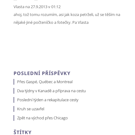
Vlasta
na 27.9.2013 v 01:12
ahoj, tož tomu rozumím, asi jak koza petrželi, už se těším na
nějaké jiné počteníčko a fotečky. Pa Vlasta
POSLEDNÍ PŘÍSPĚVKY
Přes Gaspé, Québec a Montreal
Dva týdny v Kanadě a příprava na cestu
Poslední týden a rekapitulace cesty
Kruh se uzavřel
Zpět na východ přes Chicago
ŠTÍTKY