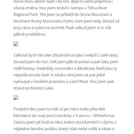
skoro dvou letech opět i do hor. Byla to velmi příjemná i
vítaná změna. Noc jsem strávil v kempu v Tetsa River
Regional Park. Tím jsem se přiblížil do Stone Mountain a
Northern Rocky Mountains Parku, kam jsem tedy dorazil už
brzy ráno a vylezl na Summit Peak odkud jsem si to vše
pěkně prohlédnul.
Celkově bych ten den zhodnotil asi jako nelepší z celé cesty.
Dorazil jsem do hor, měl jsem pěkné počasí a pak taky jsem
viděl bizony, medvědy, rosomáka a dikobraze, kteří jsou ty
nejspíše docela častí. K závěru dne jsem se pak ještě
vykoupal v horkém pramenu u Liard River. Noc jsem pak
strávil za Watson Lake.
Poslední den jsem to měl už jen něco málo přes 400
kilometrů do mojí první zastávky v Yukonu – Whitehorse.
Cestou jsem jel možná něco kolem sta kilometrů v dýmu z
nějakého lesního požáru, který však nešel vidět a nikdo o