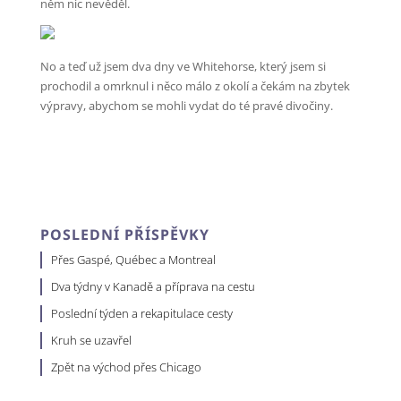
něm nic nevěděl.
No a teď už jsem dva dny ve Whitehorse, který jsem si
prochodil a omrknul i něco málo z okolí a čekám na zbytek
výpravy, abychom se mohli vydat do té pravé divočiny.
POSLEDNÍ PŘÍSPĚVKY
Přes Gaspé, Québec a Montreal
Dva týdny v Kanadě a příprava na cestu
Poslední týden a rekapitulace cesty
Kruh se uzavřel
Zpět na východ přes Chicago