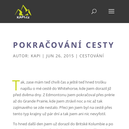
POKRAČOVÁNÍ CESTY
AUTOR:
KAPI
|
JUN 26, 2015
|
CESTOVÁNÍ
T
ak, zase mám teď chvíli čas a ještě teď hned trošku
napíšu o mé cestě do Whitehorse, kde jsem dorazil již
před dvěma dny. Z Edmontonu jsem pokračoval přes prérie
až do Grande Prairie, kde jsem ztrávil noc a nic až tak
zajímavého se zde nestalo. Přeci jen jsem byl na cestě přes
tento typ krajiny už pár dní a tak jsem ani nic nevyfotil.
To hned další den jsem už dorazil do Britské Kolumbie a po