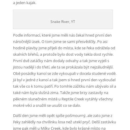
a jeden kajak.
Snake River, YT
Podle informací, které jsme měli nás čekal hned první den
náročnější úsek. O tom jsme se sami přesvědčily. Po asi
hodině plavby jsme přijeli do místa, kde se řeka odrážela od
skalních břehů, a protože bylo dost vody tekla dost rychle.
První dvě zatáčky nám dodaly odvahy a tak jsme vyjeli s
jistou nadějí i do třetí, ale ta se prokázala být nejzáludnější.
Obě posádky kanoí se zde vykoupali v docela studené vodě.
Já byl v jedné z kanoí a tak jsem si hned první den vyzkoušel
tak vše co k tomu patří. Po tomhle zážitku nám ubývalo sil a
také nám byla slušná zima. Takže jsme brzy zastavily na
pěkném slunečném místě u Reptile Creek vytáhly všechny
mokré věci a snažili se usušit co se dalo.
Další den jsme měli opět spíše pošmourný, ale zato jsme z
řeky zahlédly na chvilinku losa než utekl pryč. Delší zastávku
jsme pak měli u Milky Creek, kde bylo krásné místo na