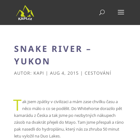
SNAKE RIVER –
YUKON
AUTOR:
KAPI
|
AUG 4, 2015
|
CESTOVÁNÍ
T
ak jsem zpátky v civilizaci a mám zase chvilku času a
něco málo o co se podělit. Do Whitehorse dorazilo pět
kamarádu z Česka a tak jsme po nezbytných nákupech
zásob na dvakrát přejeli do Mayo. Tam jsme přespali a ráno
pak nasedli do hydroplánu, který nás za zhruba 50 minut
letu vyložil na Duo Lakes.