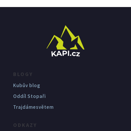
BLOGY
Kubův blog
Oddíl Stopaři
Trajdámesvětem
ODKAZY