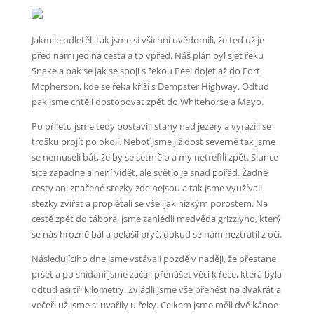
Jakmile odletěl, tak jsme si všichni uvědomili, že teď už je
před námi jediná cesta a to vpřed. Náš plán byl sjet řeku
Snake a pak se jak se spojí s řekou Peel dojet až do Fort
Mcpherson, kde se řeka kříží s Dempster Highway. Odtud
pak jsme chtěli dostopovat zpět do Whitehorse a Mayo.
Po příletu jsme tedy postavili stany nad jezery a vyrazili se
trošku projít po okolí. Neboť jsme již dost severně tak jsme
se nemuseli bát, že by se setmělo a my netrefili zpět. Slunce
sice zapadne a není vidět, ale světlo je snad pořád. Žádné
cesty ani značené stezky zde nejsou a tak jsme využívali
stezky zvířat a proplétali se všelijak nízkým porostem. Na
cestě zpět do tábora, jsme zahlédli medvěda grizzlyho, který
se nás hrozně bál a pelášil pryč, dokud se nám neztratil z očí.
Následujícího dne jsme vstávali pozdě v naději, že přestane
pršet a po snídani jsme začali přenášet věci k řece, která byla
odtud asi tři kilometry. Zvládli jsme vše přenést na dvakrát a
večeři už jsme si uvařily u řeky. Celkem jsme měli dvě kánoe