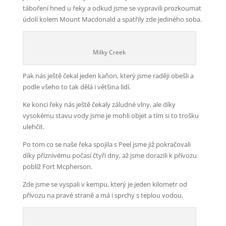
táboření hned u řeky a odkud jsme se vypravili prozkoumat
údolí kolem Mount Macdonald a spatřily zde jediného soba.
Milky Creek
Pak nás ještě čekal jeden kaňon, který jsme raději obešli a
podle všeho to tak dělá i většina lidí.
Ke konci řeky nás ještě čekaly záludné vlny, ale díky
vysokému stavu vody jsme je mohli objet a tím si to trošku
ulehčit.
Po tom co se naše řeka spojila s Peel jsme již pokračovali
díky příznivému počasí čtyři dny, až jsme dorazili k přívozu
poblíž Fort Mcpherson.
Zde jsme se vyspali v kempu, který je jeden kilometr od
přívozu na pravé straně a má i sprchy s teplou vodou.