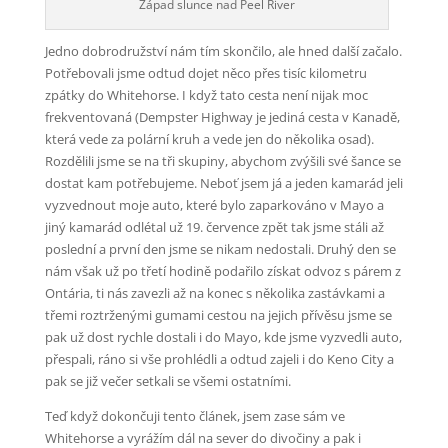
Západ slunce nad Peel River
Jedno dobrodružství nám tím skončilo, ale hned další začalo.
Potřebovali jsme odtud dojet něco přes tisíc kilometru
zpátky do Whitehorse. I když tato cesta není nijak moc
frekventovaná (Dempster Highway je jediná cesta v Kanadě,
která vede za polární kruh a vede jen do několika osad).
Rozdělili jsme se na tři skupiny, abychom zvýšili své šance se
dostat kam potřebujeme. Neboť jsem já a jeden kamarád jeli
vyzvednout moje auto, které bylo zaparkováno v Mayo a
jiný kamarád odlétal už 19. července zpět tak jsme stáli až
poslední a první den jsme se nikam nedostali. Druhý den se
nám však už po třetí hodině podařilo získat odvoz s párem z
Ontária, ti nás zavezli až na konec s několika zastávkami a
třemi roztrženými gumami cestou na jejich přívěsu jsme se
pak už dost rychle dostali i do Mayo, kde jsme vyzvedli auto,
přespali, ráno si vše prohlédli a odtud zajeli i do Keno City a
pak se již večer setkali se všemi ostatními.
Teď když dokončuji tento článek, jsem zase sám ve
Whitehorse a vyrážím dál na sever do divočiny a pak i