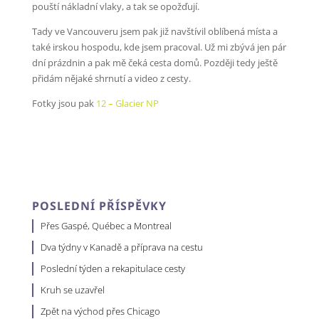
pouští nákladní vlaky, a tak se opožďují.
Tady ve Vancouveru jsem pak již navštívil oblíbená místa a
také irskou hospodu, kde jsem pracoval. Už mi zbývá jen pár
dní prázdnin a pak mě čeká cesta domů. Později tedy ještě
přidám nějaké shrnutí a video z cesty.
Fotky jsou pak
12 – Glacier NP
POSLEDNÍ PŘÍSPĚVKY
Přes Gaspé, Québec a Montreal
Dva týdny v Kanadě a příprava na cestu
Poslední týden a rekapitulace cesty
Kruh se uzavřel
Zpět na východ přes Chicago