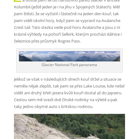
Kolumbii (ještě jeden je i na jihu v Spojených Státech). Měl
jsem štěstí, že se vyčistil i částečně na jeden den kouř, tak
jsem viděl okolní hory, když jsem se vypravil na Avalanche
Crest tail. Tato stezka vede pod horu Avalanche a jsou z ní
krásné výhledy na pohoří Selkirk, kterým prochází dálnice i
železnice přes průsmyk Rogres Pass.
Glacier National Park panorama
Jelikož se však v následujících dnech kouř držel a situace se
neměla nějak zlepšit, tak jsem se přes Lake Louise, kde nešel
vidět ani druhý břeh jezera kvůli kouři dostal až do Japseru.
Cestou sem mě svezli dvě čínské rodinky na výletě a pak
taky jedno obytné auto s britskou rodinou.