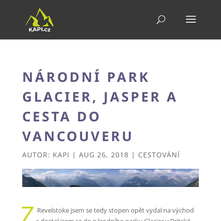
NÁRODNÍ PARK
GLACIER, JASPER A
CESTA DO
VANCOUVERU
AUTOR:
KAPI
|
AUG 26, 2018
|
CESTOVÁNÍ
Z
Revelstoke jsem se tedy stopen opět vydal na východ
a dostal jsem se do národního parku Glacier v Britské