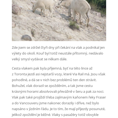
Zde jsem se zdržel čtyři dny při čekání na vlak a podnikal jen
výlety do okolí. Kouř byl totiž neustále přítomný, nedávalo
velký smysl vydávat se někam dále.
Cesta vlakem pak byla příjemná, byť na této lince až
z Toronta jezdí asi nejstarší vozy, které Via Rail má. Jsou však
pohodlné, a dá se v nich bez problémů ten den strávit.
Bohužel, vlak dorazil se zpožděním, a tak jsme cestu
krásnými horami absolvovali převážně v šeru a pak za noci.
Vlak pak také projíždí třeba zajímavým kaňonem řeky Fraser
a do Vancouveru jsme nakonec dorazily i dříve, než bylo
napsáno v jízdním řádu. Je to tím, že mají příjezdy posunuté,
jelikož zpoždění je běžné. Vlaky s pasažéry totiž obvykle